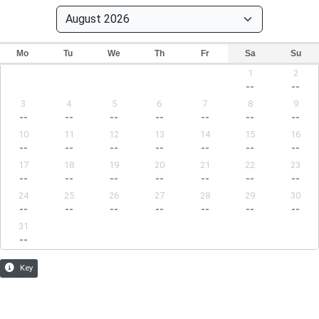
Mo
Tu
We
Th
Fr
Sa
Su
1
2
--
--
3
4
5
6
7
8
9
--
--
--
--
--
--
--
10
11
12
13
14
15
16
--
--
--
--
--
--
--
17
18
19
20
21
22
23
--
--
--
--
--
--
--
24
25
26
27
28
29
30
--
--
--
--
--
--
--
31
--
Key