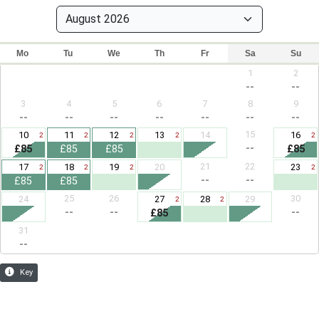
Mo
Tu
We
Th
Fr
Sa
Su
1
2
--
--
3
4
5
6
7
8
9
--
--
--
--
--
--
--
15
10
11
12
13
14
16
2
2
2
2
2
--
£85
£85
£85
£85
21
22
17
18
19
20
23
2
2
2
2
--
--
£85
£85
25
26
30
24
27
28
29
2
2
--
--
--
£85
31
--
Key