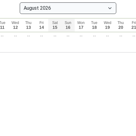
Tue
Wed
Thu
Fri
Sat
Sun
Mon
Tue
Wed
Thu
Fri
11
12
13
14
15
16
17
18
19
20
2
--
--
--
--
--
--
--
--
--
--
--