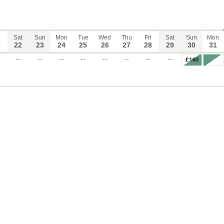
Sat
Sun
Mon
Tue
Wed
Thu
Fri
Sat
Sun
Mon
1
22
23
24
25
26
27
28
29
30
31
--
--
--
--
--
--
--
--
£160