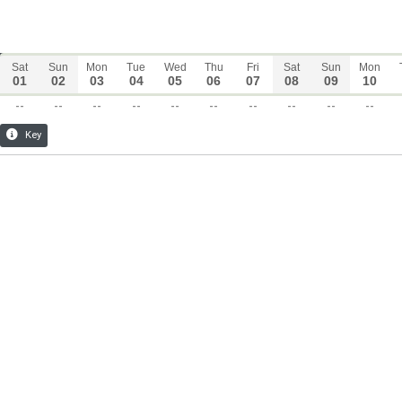
Sat
Sun
Mon
Tue
Wed
Thu
Fri
Sat
Sun
Mon
01
02
03
04
05
06
07
08
09
10
--
--
--
--
--
--
--
--
--
--
Key