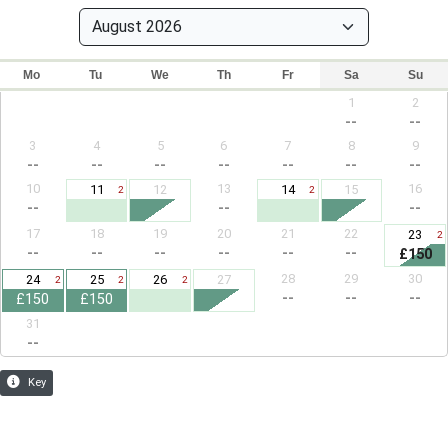
Mo
Tu
We
Th
Fr
Sa
Su
1
2
--
--
3
4
5
6
7
8
9
--
--
--
--
--
--
--
10
13
16
11
12
14
15
2
2
--
--
--
17
18
19
20
21
22
23
2
--
--
--
--
--
--
£150
28
29
30
24
25
26
27
2
2
2
--
--
--
£150
£150
31
--
Key