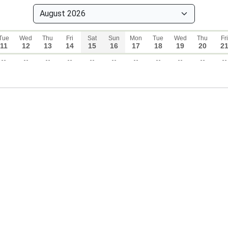
Tue
Wed
Thu
Fri
Sat
Sun
Mon
Tue
Wed
Thu
Fri
11
12
13
14
15
16
17
18
19
20
2
--
--
--
--
--
--
--
--
--
--
--