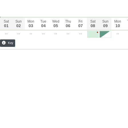
Sat
Sun
Mon
Tue
Wed
Thu
Fri
Sat
Sun
Mon
01
02
03
04
05
06
07
08
09
10
--
--
--
--
--
--
--
--
Key