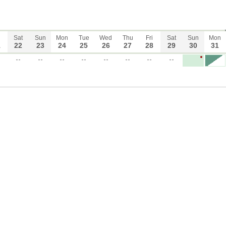
Sat
Sun
Mon
Tue
Wed
Thu
Fri
Sat
Sun
Mon
1
22
23
24
25
26
27
28
29
30
31
--
--
--
--
--
--
--
--