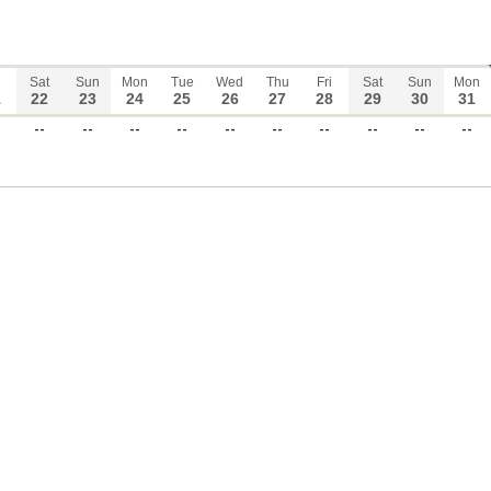
Sat
Sun
Mon
Tue
Wed
Thu
Fri
Sat
Sun
Mon
1
22
23
24
25
26
27
28
29
30
31
--
--
--
--
--
--
--
--
--
--