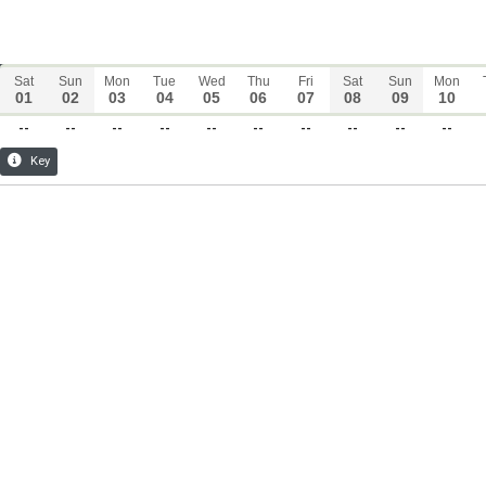
Sat
Sun
Mon
Tue
Wed
Thu
Fri
Sat
Sun
Mon
01
02
03
04
05
06
07
08
09
10
--
--
--
--
--
--
--
--
--
--
Key