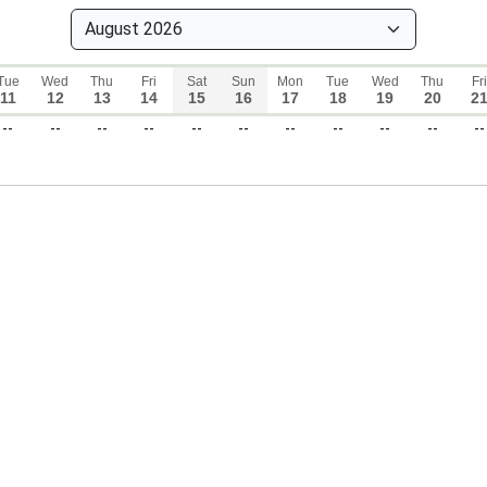
Tue
Wed
Thu
Fri
Sat
Sun
Mon
Tue
Wed
Thu
Fri
11
12
13
14
15
16
17
18
19
20
2
--
--
--
--
--
--
--
--
--
--
--